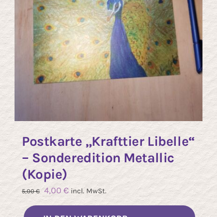
Postkarte „Krafttier Libelle“
– Sonderedition Metallic
(Kopie)
Ursprünglicher
Aktueller
4,00
€
incl. MwSt.
5,00
€
Preis
Preis