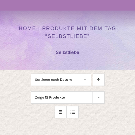
Navigation
Atelier
HOME
|
PRODUKTE MIT DEM TAG
“SELBSTLIEBE”
Kurse
Selbstliebe
Heilen mit Farben
Auftragskunst
Sortieren nach
Datum
Zeige
12 Produkte
Kunst Onlineshop
Über mich