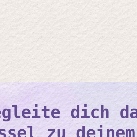
egleite dich d
ssel zu deinem