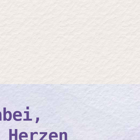
abei,
 Herzen