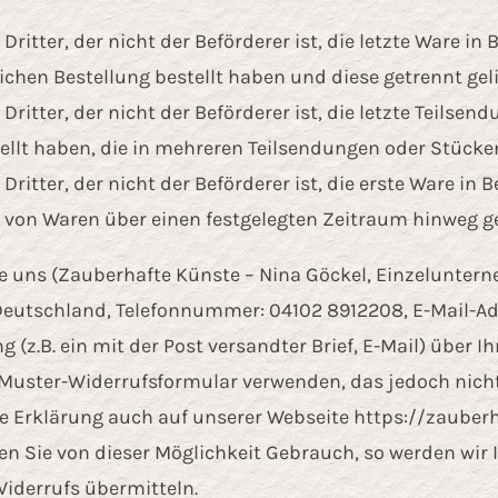
ritter, der nicht der Beförderer ist, die letzte Ware i
hen Bestellung bestellt haben und diese getrennt geli
ritter, der nicht der Beförderer ist, die letzte Teilse
ellt haben, die in mehreren Teilsendungen oder Stücken 
ritter, der nicht der Beförderer ist, die erste Ware in
g von Waren über einen festgelegten Zeitraum hinweg 
 uns (Zauberhafte Künste – Nina Göckel, Einzeluntern
 Deutschland, Telefonnummer: 04102 8912208, E-Mail-A
g (z.B. ein mit der Post versandter Brief, E-Mail) über 
 Muster-Widerrufsformular verwenden, das jedoch nicht
ge Erklärung auch auf unserer Webseite https://zauber
n Sie von dieser Möglichkeit Gebrauch, so werden wir Ih
iderrufs übermitteln.