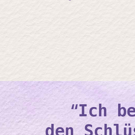
“
Ich b
den Schlü