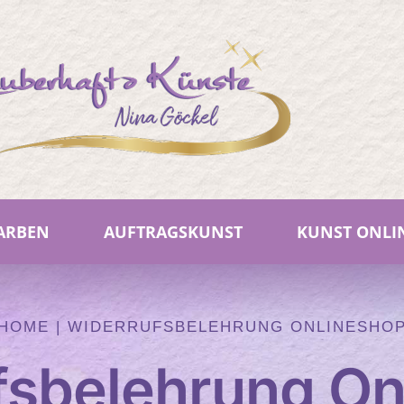
FARBEN
AUFTRAGSKUNST
KUNST ONLI
HOME
|
WIDERRUFSBELEHRUNG ONLINESHO
fsbelehrung On