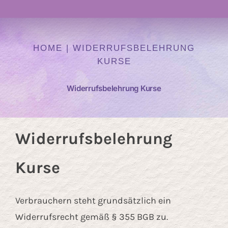
Navigation
Atelier
HOME
|
WIDERRUFSBELEHRUNG
KURSE
Kurse
Widerrufsbelehrung Kurse
Heilen mit Farben
Auftragskunst
Widerrufsbelehrung
Kurse
Kunst Onlineshop
Verbrauchern steht grundsätzlich ein
Über mich
Widerrufsrecht gemäß § 355 BGB zu.