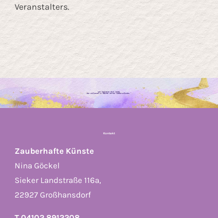
Veranstalters.
“
Ich begleite dich dabei,
den Schlüssel zu deinem Herzen wiederzufinden!“
Kontakt
Zauberhafte Künste
Nina Göckel
Sieker Landstraße 116a,
22927 Großhansdorf
T 04102 8912208