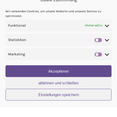
Cookie Zustimmung
Wir verwenden Cookies, um unsere Website und unseren Service zu
optimieren.
Funktional
Immer aktiv
Statistiken
Statis
Marketing
Market
Akzeptieren
ablehnen und schließen
Danke für deinen Besuch!
Einstellungen speichern
© Copyright 2021 - 2026 | Zauberhafte Künste – Nina Göckel | All Rights
Reserved