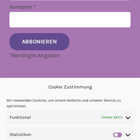
Vorname
*
*
Benötigte Angaben
Cookie Zustimmung
Wir verwenden Cookies, um unsere Website und unseren Service zu
optimieren.
Funktional
Immer aktiv
Statistiken
Statis