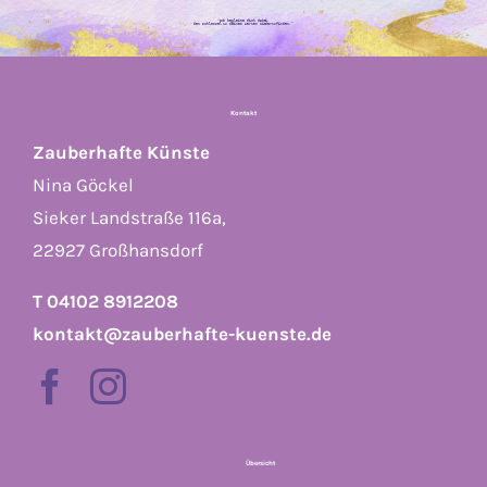
“
Ich begleite dich dabei,
den Schlüssel zu deinem Herzen wiederzufinden!“
Kontakt
Zauberhafte Künste
Nina Göckel
Sieker Landstraße 116a,
22927 Großhansdorf
T 04102 8912208
kontakt@zauberhafte-kuenste.de
Übersicht