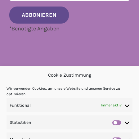
*
Benötigte Angaben
Cookie Zustimmung
Wir verwenden Cookies, um unsere Website und unseren Service zu
optimieren.
Funktional
Immer aktiv
Statistiken
Statis