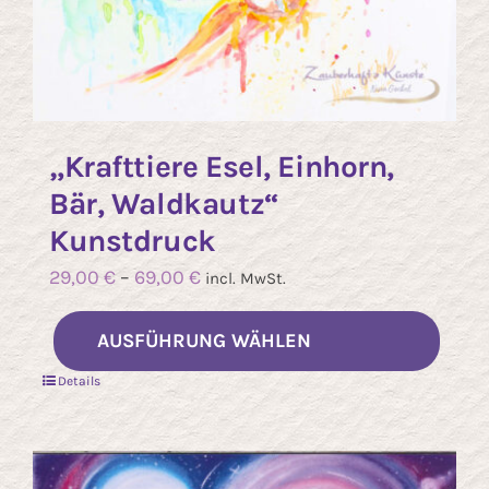
„Krafttiere Esel, Einhorn,
Bär, Waldkautz“
Kunstdruck
29,00
€
–
69,00
€
incl. MwSt.
Diese
AUSFÜHRUNG WÄHLEN
Prod
Details
weist
mehr
Varia