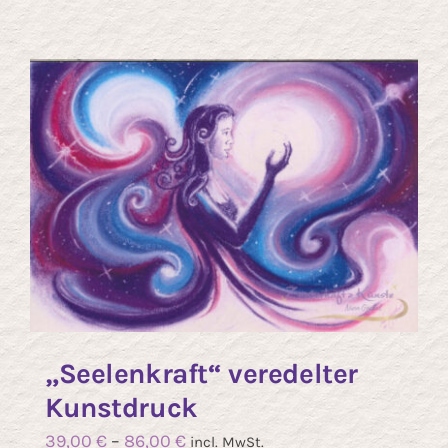
„Seelenkraft“ veredelter
Kunstdruck
39,00
€
–
86,00
€
incl. MwSt.