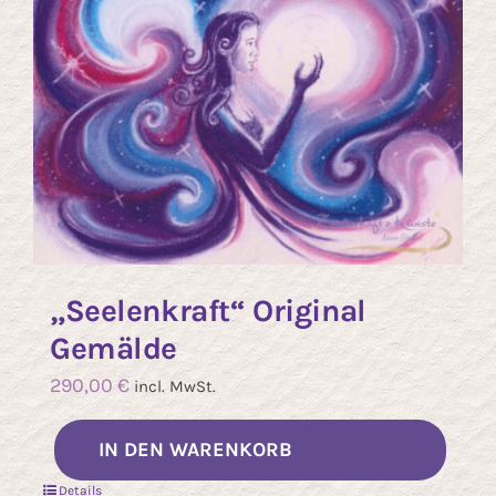
auf.
Die
Opti
könn
auf
der
Produ
gewä
werd
„Seelenkraft“ Original
Gemälde
290,00
€
incl. MwSt.
IN DEN WARENKORB
Details