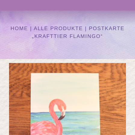
Navigation
Atelier
HOME
|
ALLE PRODUKTE
|
POSTKARTE
„KRAFTTIER FLAMINGO“
Kurse
Heilen mit Farben
Auftragskunst
Kunst Onlineshop
Über mich