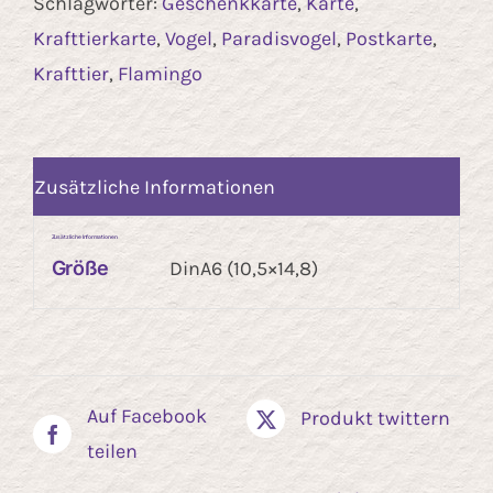
Schlagwörter:
Geschenkkarte
,
Karte
,
Krafttierkarte
,
Vogel
,
Paradisvogel
,
Postkarte
,
Krafttier
,
Flamingo
Zusätzliche Informationen
Zusätzliche Informationen
Größe
DinA6 (10,5×14,8)
Auf Facebook
Produkt twittern
teilen