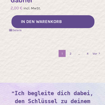
Gabriel“
2,00
€
incl. MwSt.
IN DEN WARENKORB
Details
1
2
…
4
Vor
“
Ich begleite dich dabei,
den Schlüssel zu deinem