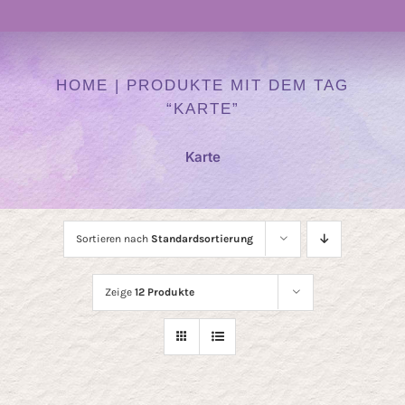
Navigation
Atelier
HOME
|
PRODUKTE MIT DEM TAG
“KARTE”
Kurse
Karte
Heilen mit Farben
Auftragskunst
Sortieren nach
Standardsortierung
Zeige
12 Produkte
Kunst Onlineshop
Über mich