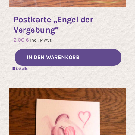
Postkarte „Engel der
Vergebung“
2,00
€
incl. MwSt.
IN DEN WARENKORB
Details