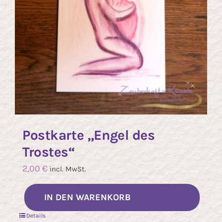
Postkarte „Engel des
Trostes“
2,00
€
incl. MwSt.
IN DEN WARENKORB
Details