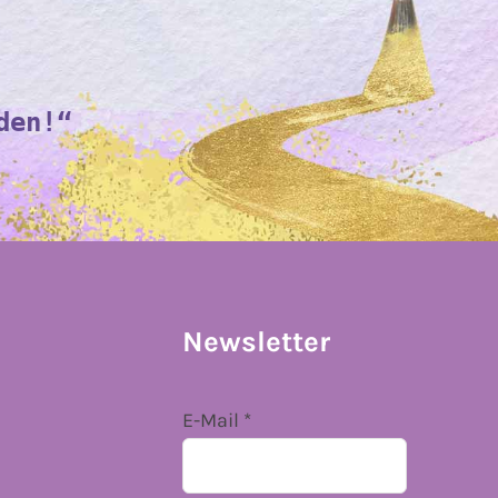
den!“
Newsletter
E-Mail
*