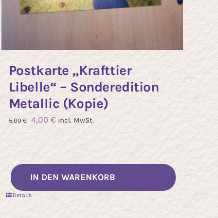
Postkarte „Krafttier
Libelle“ – Sonderedition
Metallic (Kopie)
Ursprünglicher
Aktueller
4,00
€
incl. MwSt.
5,00
€
Preis
Preis
war:
ist:
5,00 €
4,00 €.
IN DEN WARENKORB
Details