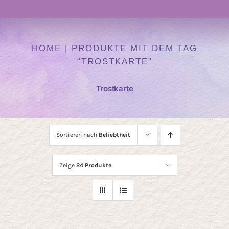
Navigation
Atelier
HOME
|
PRODUKTE MIT DEM TAG
“TROSTKARTE”
Kurse
Trostkarte
Heilen mit Farben
Auftragskunst
Sortieren nach
Beliebtheit
Zeige
24 Produkte
Kunst Onlineshop
Über mich