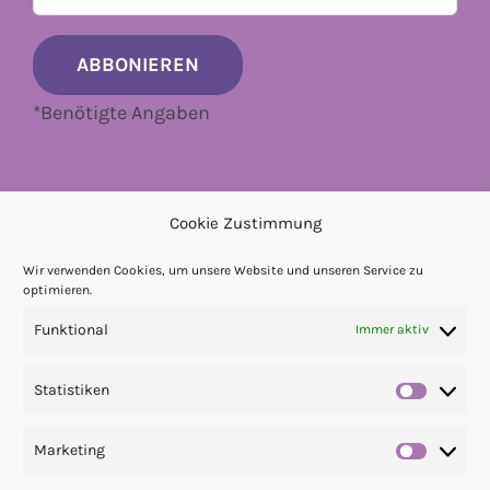
*
Benötigte Angaben
Cookie Zustimmung
Wir verwenden Cookies, um unsere Website und unseren Service zu
optimieren.
Funktional
Immer aktiv
Statistiken
Statis
Marketing
Market