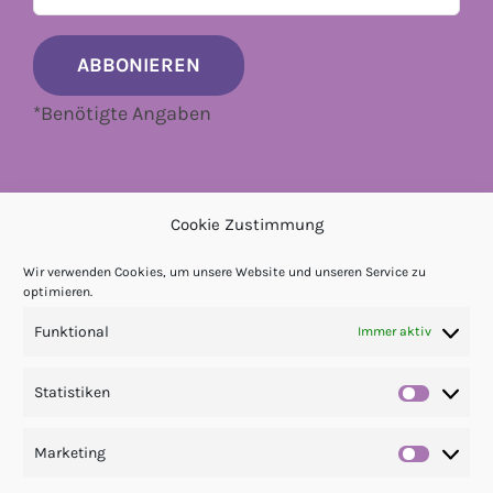
*
Benötigte Angaben
Cookie Zustimmung
Wir verwenden Cookies, um unsere Website und unseren Service zu
optimieren.
Funktional
Immer aktiv
Statistiken
Statis
Marketing
Market