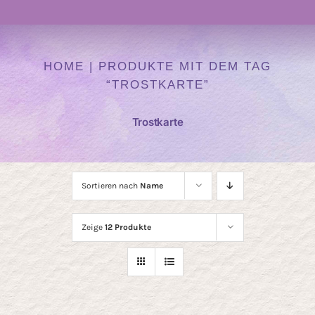
Navigation
Atelier
HOME
|
PRODUKTE MIT DEM TAG
“TROSTKARTE”
Kurse
Trostkarte
Heilen mit Farben
Auftragskunst
Sortieren nach
Name
Zeige
12 Produkte
Kunst Onlineshop
Über mich