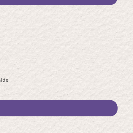
Pro
wei
meh
Var
auf.
Die
Opt
kön
auf
älde
der
Pro
gew
wer