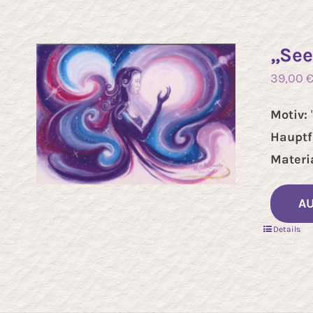
„See
39,00
Motiv:
Hauptf
Materia
A
Details