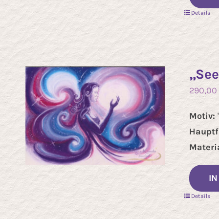
Details
„See
290,00
Motiv:
Hauptf
Materia
I
Details