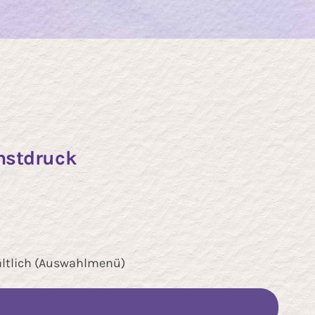
nstdruck
ältlich (Auswahlmenü)
Die