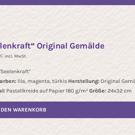
lenkraft“ Original Gemälde
€
incl. MwSt.
"Seelenkraft"
arben:
lila, magenta, türkis
Herstellung:
Original Gem
l:
Pastellkreide auf Papier 180 g/m²
Größe:
24x32 cm
N DEN WARENKORB