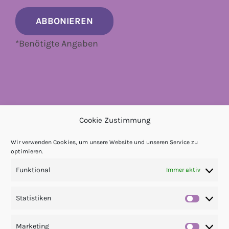
*
Benötigte Angaben
Cookie Zustimmung
Wir verwenden Cookies, um unsere Website und unseren Service zu
optimieren.
Funktional
Immer aktiv
Statistiken
Statis
Marketing