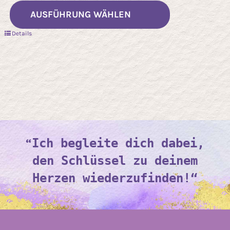
Dieses
AUSFÜHRUNG WÄHLEN
Produkt
Details
weist
mehrere
Varianten
auf.
Die
Optionen
können
“
Ich begleite dich dabei,
auf
den Schlüssel zu deinem
der
Herzen wiederzufinden!“
Produktseit
gewählt
werden