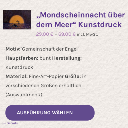
Kontakt
„Mondscheinnacht über
dem Meer“ Kunstdruck
29,00
€
–
69,00
€
incl. MwSt.
Motiv:
"Gemeinschaft der Engel"
Hauptfarben:
bunt
Herstellung:
Kunstdruck
Material:
Fine-Art-Papier
Größe:
in
verschiedenen Größen erhältlich
(Auswahlmenü)
Dieses
AUSFÜHRUNG WÄHLEN
Produkt
Details
weist