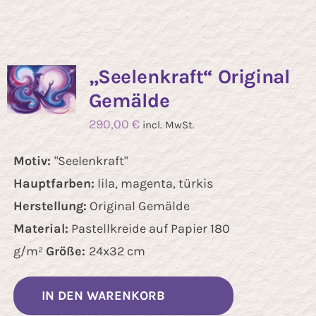
mehrere
Varianten
auf.
„Seelenkraft“ Original
Die
Gemälde
Optionen
290,00
€
incl. MwSt.
können
auf
Motiv:
"Seelenkraft"
der
Hauptfarben:
lila, magenta, türkis
Produktseit
Herstellung:
Original Gemälde
gewählt
Material:
Pastellkreide auf Papier 180
werden
g/m²
Größe:
24x32 cm
IN DEN WARENKORB