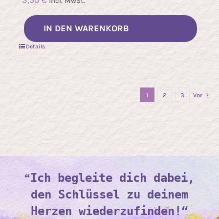
3,50
€
incl. MwSt.
IN DEN WARENKORB
Details
1
2
3
Vor
“
Ich begleite dich dabei,
den Schlüssel zu deinem
Herzen wiederzufinden!“