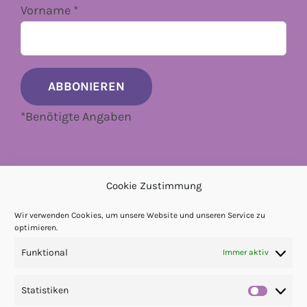
Vorname
*
*
Benötigte Angaben
Cookie Zustimmung
Wir verwenden Cookies, um unsere Website und unseren Service zu
optimieren.
Funktional
Immer aktiv
Statistiken
Statis