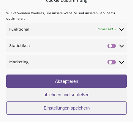
Cookie Zustimmung
Wir verwenden Cookies, um unsere Website und unseren Service zu
optimieren.
Funktional
Immer aktiv
Statistiken
Statis
Marketing
Market
Akzeptieren
ablehnen und schließen
Danke für deinen Besuch!
Einstellungen speichern
© Copyright 2021 - 2026 | Zauberhafte Künste – Nina Göckel | All Rights
Reserved