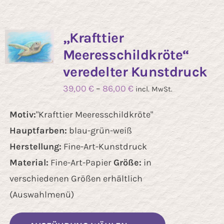
Varianten
auf.
„Krafttier
Die
Meeresschildkröte“
Optionen
veredelter Kunstdruck
können
39,00
€
–
86,00
€
incl. MwSt.
auf
der
Motiv:
"Krafttier Meeresschildkröte"
Produktseit
Hauptfarben:
blau-grün-weiß
gewählt
Herstellung:
Fine-Art-Kunstdruck
werden
Material:
Fine-Art-Papier
Größe:
in
verschiedenen Größen erhältlich
(Auswahlmenü)
Dieses