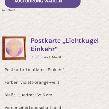
AUSFÜHRUNG WÄHLEN
Produkt
Details
weist
mehrere
Varianten
auf.
Postkarte „Lichtkugel
Die
Einkehr“
Optionen
3,50
€
incl. MwSt.
können
auf
Postkarte "Lichtkugel Einkehr"
der
Farben: violett-orange-weiß
Produktseit
gewählt
Maße: Quadrat 15x15 cm
werden
Vorderseite: Landschaftsbild