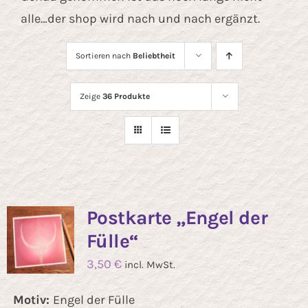
Kontakt
alle…der shop wird nach und nach ergänzt.
Sortieren nach
Beliebtheit
Zeige
36 Produkte
Postkarte „Engel der
Fülle“
3,50
€
incl. MwSt.
Motiv:
Engel der Fülle