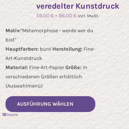
veredelter Kunstdruck
59,00
€
–
86,00
€
incl. MwSt.
Motiv:
"Metamorphose - werde wer du
bist"
Hauptfarben:
bunt
Herstellung:
Fine-
Art-Kunstdruck
Material:
Fine-Art-Papier
Größe:
in
verschiedenen Größen erhältlich
(Auswahlmenü)
Dieses
AUSFÜHRUNG WÄHLEN
Produkt
Details
weist
mehrere