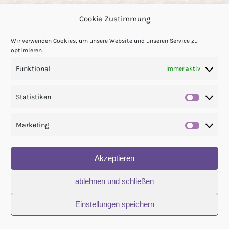
Vorderseite: Junge im Wald mit Herz
Cookie Zustimmung
Rückseite: liebevolle Randdekoration
Wir verwenden Cookies, um unsere Website und unseren Service zu
+ Titel
optimieren.
Funktional
Immer aktiv
IN DEN WARENKORB
Statistiken
Statis
Details
Marketing
Market
Akzeptieren
Postkarte „kleiner
ablehnen und schließen
Wolf“
Einstellungen speichern
2,00
€
incl. MwSt.