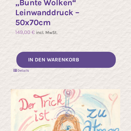
„Bunte Wolken“
Leinwanddruck –
50x70cm
149,00
€
incl. MwSt.
eses
IN DEN WARENKORB
rodukt
Details
ist
ehrere
rianten
f.
e
ptionen
önnen