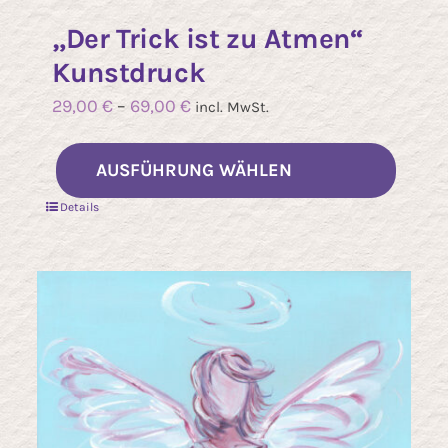
„Der Trick ist zu Atmen“
Kunstdruck
29,00
€
–
69,00
€
incl. MwSt.
eses
Dieses
AUSFÜHRUNG WÄHLEN
rodukt
Produ
Details
ist
weist
ehrere
mehre
rianten
Varian
f.
auf.
e
Die
ptionen
Optio
önnen
könne
f
auf