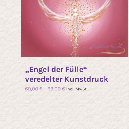
de
Pr
ge
w
„Engel der Fülle“
veredelter Kunstdruck
69,00
€
–
99,00
€
incl. MwSt.