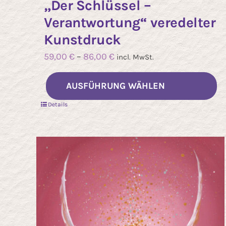
„Der Schlüssel –
Verantwortung“ veredelter
Kunstdruck
59,00
€
–
86,00
€
incl. MwSt.
Di
AUSFÜHRUNG WÄHLEN
P
Details
we
m
Va
au
Di
O
k
au