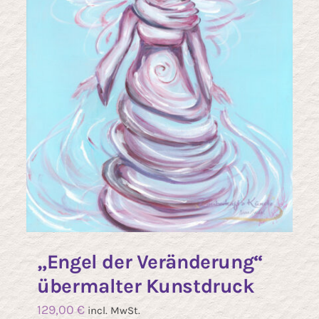
r
der
oduktseite
Produk
wählt
gewäh
erden
werde
„Engel der Veränderung“
übermalter Kunstdruck
129,00
€
incl. MwSt.