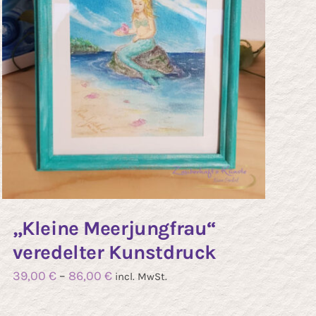
tseite
lt
n
„Kleine Meerjungfrau“
veredelter Kunstdruck
39,00
€
–
86,00
€
incl. MwSt.