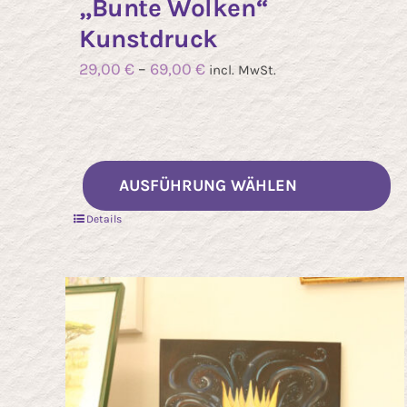
„Bunte Wolken“
Kunstdruck
29,00
€
–
69,00
€
incl. MwSt.
Di
AUSFÜHRUNG WÄHLEN
P
Details
we
m
Va
au
Di
O
k