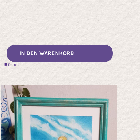
IN DEN WARENKORB
kt
Details
re
ten
nen
n